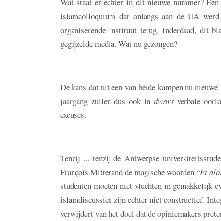
Wat staat er echter in dit nieuwe nummer? Een o
islamcolloquium dat onlangs aan de UA werd g
organiserende instituut terug. Inderdaad, dit bl
gegijzelde media. Wat nu gezongen?
De kans dat uit een van beide kampen nu nieuwe r
jaargang zullen dus ook in
dwars
verbale oorlo
excuses.
Tenzij ... tenzij de Antwerpse universiteitsstu
François Mitterand de magische woorden “
Et alo
studenten moeten niet vluchten in gemakkelijk cy
islamdiscussies zijn echter niet constructief. Int
verwijdert van het doel dat de opiniemakers prete