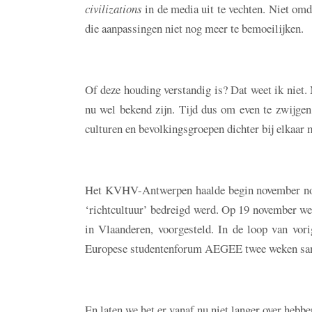
civilizations
in de media uit te vechten. Niet om
die aanpassingen niet nog meer te bemoeilijken.
Of deze houding verstandig is? Dat weet ik niet. 
nu wel bekend zijn. Tijd dus om even te zwijgen 
culturen en bevolkingsgroepen dichter bij elkaar 
Het KVHV-Antwerpen haalde begin november nog h
‘richtcultuur’ bedreigd werd. Op 19 november w
in Vlaanderen, voorgesteld. In de loop van vor
Europese studentenforum AEGEE twee weken samen 
En laten we het er vanaf nu niet langer over hebbe