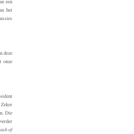
an een
an het
cussies
an deze
t onze
sident
. Zeker
en. Die
 verder
lash of