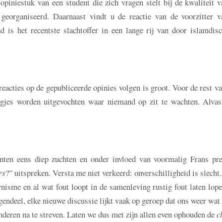
piniestuk van een student die zich vragen stelt bij de kwaliteit v
eorganiseerd. Daarnaast vindt u de reactie van de voorzitter v
ad is het recentste slachtoffer in een lange rij van door islamdis
eacties op de gepubliceerde opinies volgen is groot. Voor de rest v
gjes worden uitgevochten waar niemand op zit te wachten. Alvas
denten eens diep zuchten en onder invloed van voormalig Frans pre
rs
?” uitspreken. Versta me niet verkeerd: onverschilligheid is slecht
nisme en al wat fout loopt in de samenleving rustig fout laten lop
egendeel, elke nieuwe discussie lijkt vaak op geroep dat ons weer wat
nderen na te streven. Laten we dus met zijn allen even ophouden de
c