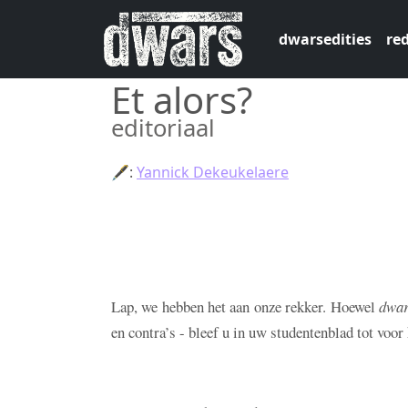
Overslaan en naar de inhoud gaan
dwarsedities
red
Et alors?
editoriaal
🖋:
Yannick Dekeukelaere
Lap, we hebben het aan onze rekker. Hoewel
dwa
en contra’s - bleef u in uw studentenblad tot voo