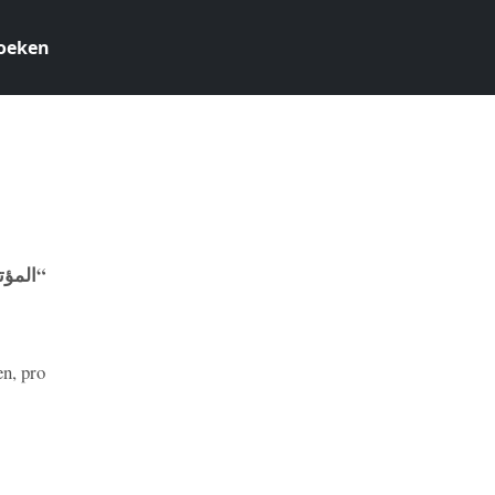
oeken
0
المؤت”
en, pro