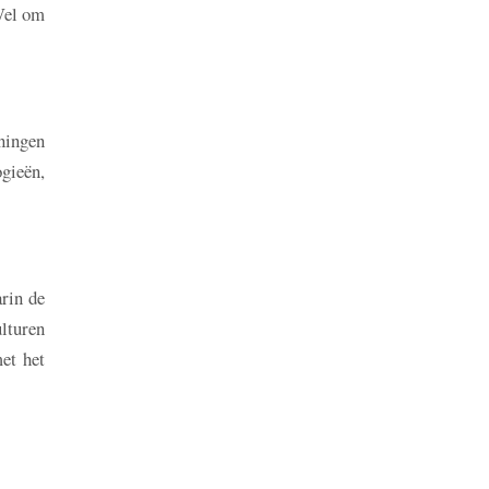
Wel om
eningen
ogieën,
rin de
lturen
et het