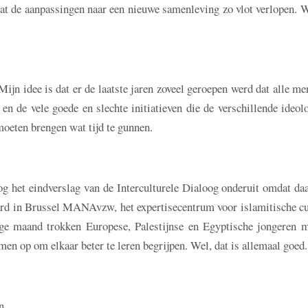
dat de aanpassingen naar een nieuwe samenleving zo vlot verlopen. 
Mijn idee is dat er de laatste jaren zoveel geroepen werd dat alle m
en de vele goede en slechte initiatieven die de verschillende ideol
moeten brengen wat tijd te gunnen.
et eindverslag van de Interculturele Dialoog onderuit omdat daa
erd in Brussel MANAvzw, het expertisecentrum voor islamitische cu
ige maand trokken Europese, Palestijnse en Egyptische jongeren m
op om elkaar beter te leren begrijpen. Wel, dat is allemaal goed.
n.