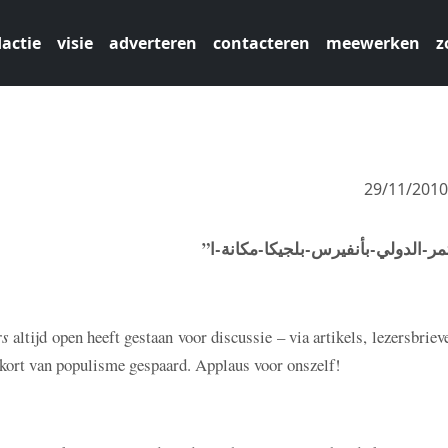
actie
visie
adverteren
contacteren
meewerken
z
29/11/201
“مر-الدولي-بأنفيرس-بلجيكا-مكانة-ا
rs
altijd open heeft gestaan voor discussie – via artikels, lezersbriev
r kort van populisme gespaard. Applaus voor onszelf!