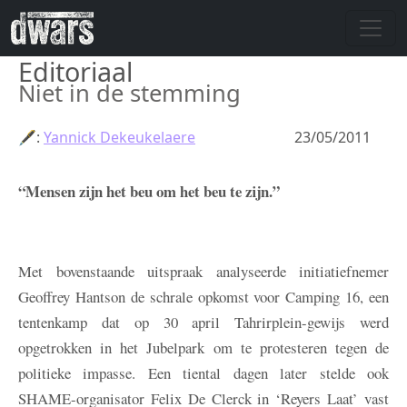
Overslaan en naar de inhoud gaan
Editoriaal
Niet in de stemming
🖋:
Yannick Dekeukelaere
23/05/2011
“Mensen zijn het beu om het beu te zijn.”
Met bovenstaande uitspraak analyseerde initiatiefnemer
Geoffrey Hantson de schrale opkomst voor Camping 16, een
tentenkamp dat op 30 april Tahrirplein-gewijs werd
opgetrokken in het Jubelpark om te protesteren tegen de
politieke impasse. Een tiental dagen later stelde ook
SHAME-organisator Felix De Clerck in ‘Reyers Laat’ vast