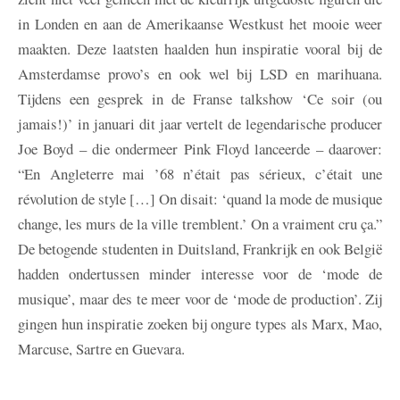
in Londen en aan de Amerikaanse Westkust het mooie weer
maakten. Deze laatsten haalden hun inspiratie vooral bij de
Amsterdamse provo’s en ook wel bij LSD en marihuana.
Tijdens een gesprek in de Franse talkshow ‘Ce soir (ou
jamais!)’ in januari dit jaar vertelt de legendarische producer
Joe Boyd – die ondermeer Pink Floyd lanceerde – daarover:
“En Angleterre mai ’68 n’était pas sérieux, c’était une
révolution de style […] On disait: ‘quand la mode de musique
change, les murs de la ville tremblent.’ On a vraiment cru ça.”
De betogende studenten in Duitsland, Frankrijk en ook België
hadden ondertussen minder interesse voor de ‘mode de
musique’, maar des te meer voor de ‘mode de production’. Zij
gingen hun inspiratie zoeken bij ongure types als Marx, Mao,
Marcuse, Sartre en Guevara.