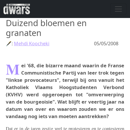
Overslaan en naar de inhoud gaan
Duizend bloemen en
granaten
🖋:
Mehdi Koocheki
05/05/2008
M
ei '68, die bizarre maand waarin de Franse
Communistische Partij van leer trok tegen
"linkse provocateurs", terwijl bij ons vanuit het
Katholiek Vlaams Hoogstudenten Verbond
(KVHV) werd opgeroepen tot "omverwerping
van de bourgeoisie". Wat blijft er veertig jaar na
datum van over en waarom zouden we er ons
vandaag nog iets van moeten aantrekken?
Dat er in de jaren zestig veel te protesteren en te contesteren