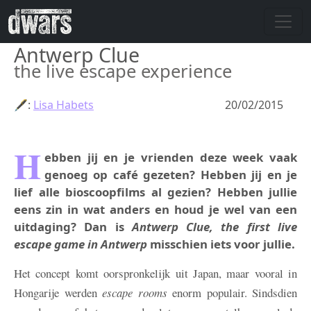
Overslaan en naar de inhoud gaan
Antwerp Clue
the live escape experience
🖋:
Lisa Habets
20/02/2015
H
ebben jij en je vrienden deze week vaak
genoeg op café gezeten? Hebben jij en je
lief alle bioscoopfilms al gezien? Hebben jullie
eens zin in wat anders en houd je wel van een
uitdaging? Dan is
Antwerp Clue, the first live
escape game in Antwerp
misschien iets voor jullie.
Het concept komt oorspronkelijk uit Japan, maar vooral in
Hongarije werden
escape rooms
enorm populair. Sindsdien