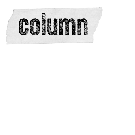
editors
advertise
dwars
issues
meewerken
contacteren