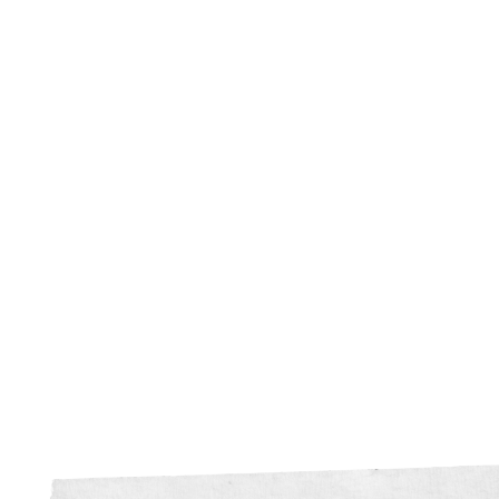
visie
krom
Donker