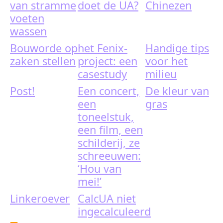
van stramme
doet de UA?
Chinezen
voeten
wassen
Bouworde op
het Fenix-
Handige tips
zaken stellen
project: een
voor het
casestudy
milieu
Post!
Een concert,
De kleur van
een
gras
toneelstuk,
een film, een
schilderij, ze
schreeuwen:
‘Hou van
mei!’
Linkeroever
CalcUA niet
ingecalculeerd