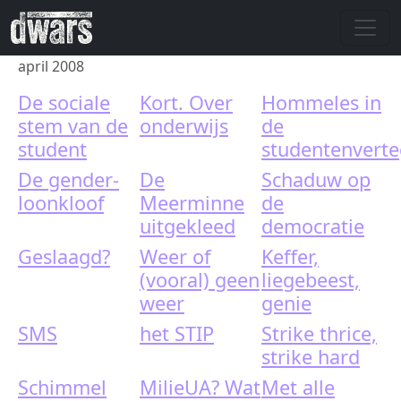
Skip to main content
april 2008
De sociale
Kort. Over
Hommeles in
stem van de
onderwijs
de
student
studentenvert
De gender-
De
Schaduw op
loonkloof
Meerminne
de
uitgekleed
democratie
Geslaagd?
Weer of
Keffer,
(vooral) geen
liegebeest,
weer
genie
SMS
het STIP
Strike thrice,
strike hard
Schimmel
MilieUA? Wat
Met alle