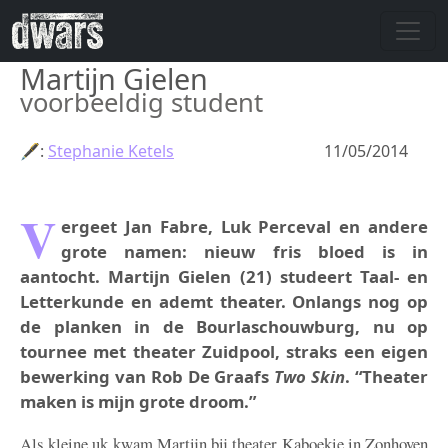
Skip to main content
Martijn Gielen
voorbeeldig student
🖋:
Stephanie Ketels
11/05/2014
V
ergeet Jan Fabre, Luk Perceval en andere
grote namen: nieuw fris bloed is in
aantocht. Martijn Gielen (21) studeert Taal- en
Letterkunde en ademt theater. Onlangs nog op
de planken in de Bourlaschouwburg, nu op
tournee met theater Zuidpool, straks een eigen
bewerking van Rob De Graafs
Two Skin
. “Theater
maken is mijn grote droom.”
Als kleine uk kwam Martijn bij theater Kaboekie in Zonhoven