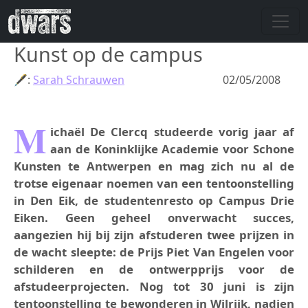
Skip to main content
Kunst op de campus
🖋:
Sarah Schrauwen
02/05/2008
M
ichaël De Clercq studeerde vorig jaar af
aan de Koninklijke Academie voor Schone
Kunsten te Antwerpen en mag zich nu al de
trotse eigenaar noemen van een tentoonstelling
in Den Eik, de studentenresto op Campus Drie
Eiken. Geen geheel onverwacht succes,
aangezien hij bij zijn afstuderen twee prijzen in
de wacht sleepte: de Prijs Piet Van Engelen voor
schilderen en de ontwerpprijs voor de
afstudeerprojecten. Nog tot 30 juni is zijn
tentoonstelling te bewonderen in Wilrijk, nadien