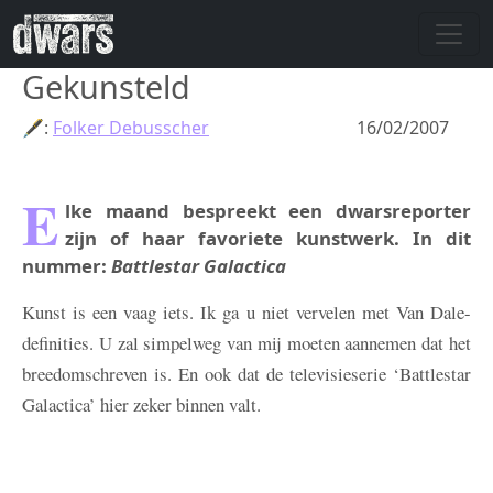
Skip to main content
Gekunsteld
🖋:
Folker Debusscher
16/02/2007
E
lke maand bespreekt een dwarsreporter
zijn of haar favoriete kunstwerk. In dit
nummer:
Battlestar Galactica
Kunst is een vaag iets. Ik ga u niet vervelen met Van Dale-
definities. U zal simpelweg van mij moeten aannemen dat het
breedomschreven is. En ook dat de televisieserie ‘Battlestar
Galactica’ hier zeker binnen valt.