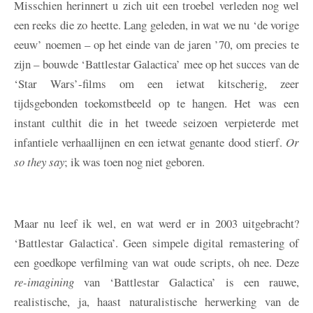
Misschien herinnert u zich uit een troebel verleden nog wel
een reeks die zo heette. Lang geleden, in wat we nu ‘de vorige
eeuw’ noemen – op het einde van de jaren ’70, om precies te
zijn – bouwde ‘Battlestar Galactica’ mee op het succes van de
‘Star Wars’-films om een ietwat kitscherig, zeer
tijdsgebonden toekomstbeeld op te hangen. Het was een
instant culthit die in het tweede seizoen verpieterde met
infantiele verhaallijnen en een ietwat genante dood stierf.
Or
so they say
; ik was toen nog niet geboren.
Maar nu leef ik wel, en wat werd er in 2003 uitgebracht?
‘Battlestar Galactica’. Geen simpele digital remastering of
een goedkope verfilming van wat oude scripts, oh nee. Deze
re-imagining
van ‘Battlestar Galactica’ is een rauwe,
realistische, ja, haast naturalistische herwerking van de