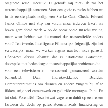
originele serie. Heerlijk. U gelooft mij niet? Ik zal het
wetenschappelijk aantonen. Voor een goeie tv-reeks hebben we
in de eerste plaats nodig: een Sterke Cast. Check. Edward
James Olmos met stip van voren, maar iedereen levert ver
boven gemiddeld werk – op de occasionele uitschuiver na,
maar waar hebben we die mantel der naastenliefde anders
voor? Ten tweede: Intelligente Filmscripts (eigenlijk zijn het
seriescripts, maar we werken ergens naartoe, wees gerust).
Character driven drama
: dat is ‘Battlestar Galactica’,
doorspekt met hedendaagse maatschappelijke problemen die –
voor een televisieserie – verrassend genuanceerd worden
behandeld. Dan: Indrukwekkende Beelden.
Computeranimaties om duimen en andere vingers bij af te
likken, origineel camerawerk en gedurfde montages. Punt. En
tot slot: Potentiëel. Deze ietwat vage term duidt op een resem
factoren die deels op geluk steunen, zoals financiering en