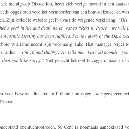
lack metalgroep Dissection, heeft zich vorige maand in een kaarsen
reeds opgesloten voor het vermoorden van een homoseksueel en was
en. Zijn officiële website geeft alvast de volgende verklaring:
“His 
ther's goal in life and death never was to “Rest in Peace”, we will 
the Acosmic Destiny has been fulfilled. For the glory of the Dark G
obbie Williams neemt zijn voormalig Take That-manager Nigel M
's
, aldus:
“ I'm 16 and chubby / He tells me: 'Lose 20 pounds - you
, then you'll be sorry.”
Niet gedacht het ooit te zeggen, maar als h
 voor bewezen diensten in Finland hun eigen, overigens zeer ori
 Proost.
ngepland openluchtoptreden, 50 Cent is nogmaals aangeklaagd vo