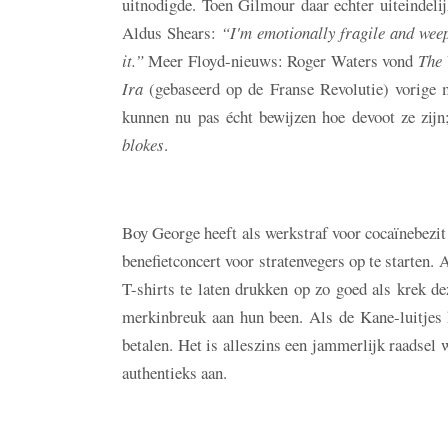
uitnodigde. Toen Gilmour daar echter uiteindeli
Aldus Shears:
“I'm emotionally fragile and weep
it.”
Meer Floyd-nieuws: Roger Waters vond
The 
Ira
(gebaseerd op de Franse Revolutie) vorige 
kunnen nu pas écht bewijzen hoe devoot ze zijn
blokes
.
Boy George heeft als werkstraf voor cocaïnebezit
benefietconcert voor stratenvegers op te starten
T-shirts te laten drukken op zo goed als krek de
merkinbreuk aan hun been. Als de Kane-luitjes h
betalen. Het is alleszins een jammerlijk raadsel
authentieks aan.