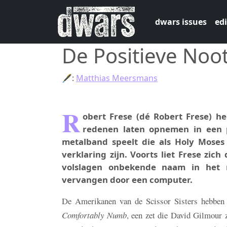
Skip to main content
dwars issues
edi
De Positieve Noo
🖋:
Matthias Meersmans
R
obert Frese (dé Robert Frese) h
redenen laten opnemen in een ps
metalband speelt die als Holy Moses 
verklaring zijn. Voorts liet Frese zi
volslagen onbekende naam in het 
vervangen door een computer.
De Amerikanen van de Scissor Sisters hebben 
Comfortably Numb
, een zet die David Gilmour 