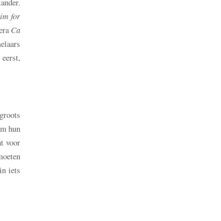
ander.
him for
era
Ca
elaars
eerst,
 groots
 om hun
ht voor
moeten
in iets