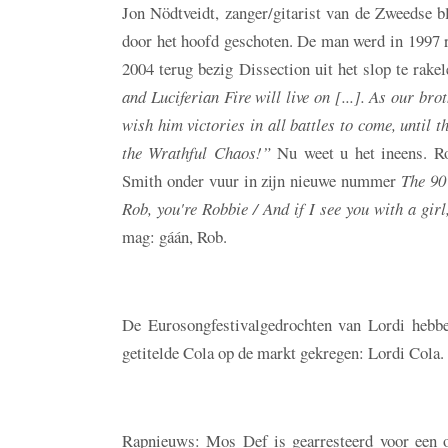
Jon Nödtveidt, zanger/gitarist van de Zweedse b
door het hoofd geschoten. De man werd in 1997 
2004 terug bezig Dissection uit het slop te rakel
and Luciferian Fire will live on [...]. As our bro
wish him victories in all battles to come, until 
the Wrathful Chaos!”
Nu weet u het ineens. R
Smith onder vuur in zijn nieuwe nummer
The 90
Rob, you're Robbie / And if I see you with a girl
mag: gáán, Rob.
De Eurosongfestivalgedrochten van Lordi hebben
getitelde Cola op de markt gekregen: Lordi Cola.
Rapnieuws: Mos Def is gearresteerd voor een o