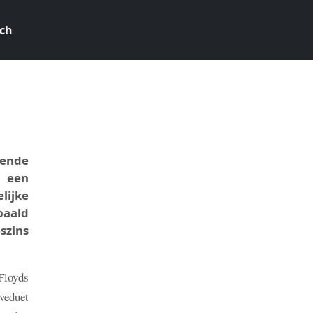
ch
6
kende
n een
lijke
paald
szins
Floyds
veduet