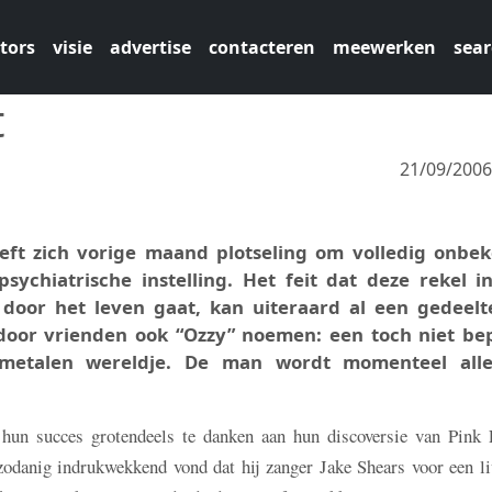
tors
visie
advertise
contacteren
meewerken
sear
t
21/09/200
eeft zich vorige maand plotseling om volledig onbe
ychiatrische instelling. Het feit dat deze rekel i
door het leven gaat, kan uiteraard al een gedeelte
ch door vrienden ook “Ozzy” noemen: een toch niet be
metalen wereldje. De man wordt momenteel alle
hun succes grotendeels te danken aan hun discoversie van Pink 
zodanig indrukwekkend vond dat hij zanger Jake Shears voor een li