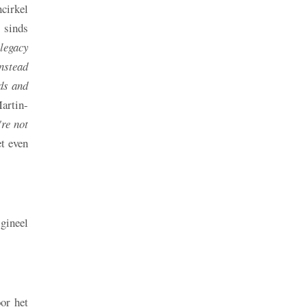
cirkel
 sinds
legacy
instead
ods and
artin-
're not
et even
gineel
or het