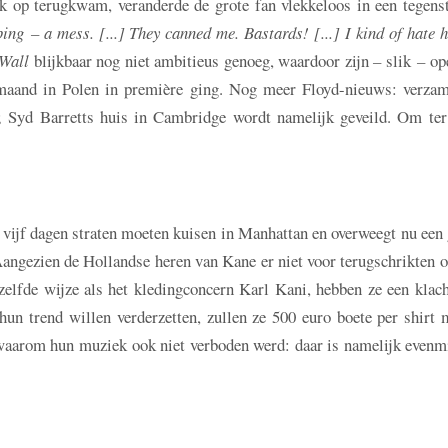
jk op terugkwam, veranderde de grote fan vlekkeloos in een tegenst
ing – a mess. [...] They canned me. Bastards! [...] I kind of hate 
Wall
blijkbaar nog niet ambitieus genoeg, waardoor zijn
–
slik
–
op
maand in Polen in première ging. Nog meer Floyd-nieuws: verzam
; Syd Barretts huis in Cambridge wordt namelijk geveild. Om ter 
 vijf dagen straten moeten kuisen in Manhattan en overweegt nu een
. Aangezien de Hollandse heren van Kane er niet voor terugschrikten
zelfde wijze als het kledingconcern Karl Kani, hebben ze een klac
un trend willen verderzetten, zullen ze 500 euro boete per shirt 
 waarom hun muziek ook niet verboden werd: daar is namelijk evenm