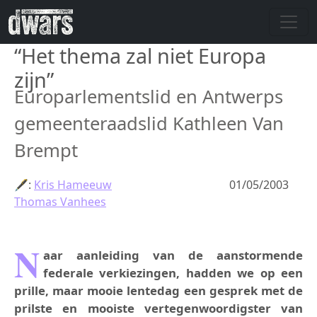
Overslaan en naar de inhoud gaan
“Het thema zal niet Europa
zijn”
Europarlementslid en Antwerps
gemeenteraadslid Kathleen Van
Brempt
🖋:
Kris Hameeuw
01/05/2003
Thomas Vanhees
N
aar aanleiding van de aanstormende
federale verkiezingen, hadden we op een
prille, maar mooie lentedag een gesprek met de
prilste en mooiste vertegenwoordigster van