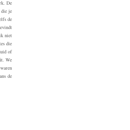
rk. De
 die je
elfs de
bevindt
ik niet
tes die
uid of
fit. We
 waren
ans de