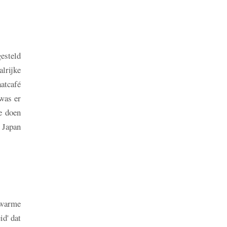
esteld
lrijke
atcafé
was er
e doen
n Japan
 warme
id' dat