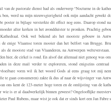
l van de pastorale dienst had als onderwerp “Nocturne in de kathe
ik ben, werd na mijn nieuwsgierigheid ook mijn aandacht gewekt do
De poster in bijlage versterkte dit effect nog eens. Daarop stond n
moeder aller kerken in het avondduister te pronken. Prachtig gebo
-Kathedraal. Ook wel bekend als het mooiste gebouw in Antw
 de enige Vlaamse toren mooier dan het belfort van Brugge. Bru
 als de mooiste stad van Vlaanderen, na Antwerpen welteverstaan. 
den hier, de cirkel is rond. En alsof dat allemaal niet genoeg was om
nden in deze mail verder te exploreren, stond enigszins centraal 
vloeibare vorm wil ik het woord Gods al eens graag tot mij nem
le te gaan consumeren) zakte ik dus af naar de wijsvinger van Ant
van ons kent de 123-meter hoge toren en de omlijsting van de kath
ar wie is er al daadwerkelijk binnen geweest? Ongelooflijke meeste
eter Paul Rubens, maar wist je ook dat er sinds kort een Jan Fabre s