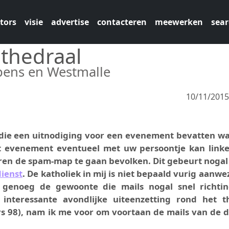
tors
visie
advertise
contacteren
meewerken
sear
athedraal
ubens en Westmalle
10/11/201
s die een uitnodiging voor een evenement bevatten wa
it evenement eventueel met uw persoontje kan linke
choren de spam-map te gaan bevolken. Dit gebeurt nogal
dienst
. De katholiek in mij is niet bepaald vurig aanwe
genoeg de gewoonte die mails nogal snel richti
 interessante avondlijke uiteenzetting rond het 
ars 98), nam ik me voor om voortaan de mails van de d