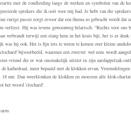
startte met de rondleiding langs de werken en symbolen van de ke
eesterde sprekers die ik ooit voor mij had. Je hebt van die sprekers
un vurige passie zorgt ervoor dat een thema zo gebracht wordt dat z
m verliest. Hij was tevens gewoonweg hilarisch. “Rechts voor ons 
man verbrandt terwijl een slang hem in het kruis bijt, het is er denk 
k was hij ook. Het is fijn iets te weten te komen over kleine anekdo
'clochard' bijvoorbeeld, waarmee een zwerver wel eens wordt aanged
ster-vriend die er wat onsmakelijk uitziet in zijn aardappelzak-out
 de kathedraal, meer bepaald met de klokken ervan. Vreemdelingen
18 uur. Dan weerklonken de klokken en moesten alle klok-charlat
ot het woord 'clochard'.
 warm