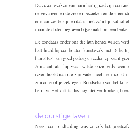
De zeven werken van barmhartigheid zijn een ande
de gevangen en de zieken bezoeken en de vreemde
er maar zes te zijn en dat is niet zo’n fijn katho
maar de doden begraven bijgeknald om een leuker 
De zondaars onder ons die hun hemel willen verdi
halt hield bij een houten kunstwerk met 18 heil
hun attest van goed gedrag en zeden op zacht gez
Amusant als hij was, wilde onze gids weinig
rovershoofdman die zijn vader heeft vermoord, m
zijn aureooltje gekregen. Boodschap van het kunst
berouw. Het kalf is dus nog niet verdronken, hoer
de dorstige laven
Naast een rondleiding was er ook het praatcaf