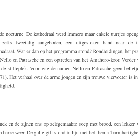
de nocturne. De kathedraal werd immers maar enkele uurtjes openg
elfs tweetalig aangeboden, een uitgestoken hand naar de ta
hedraal. Wat er dan op het programma stond? Rondleidingen, het pra
 Nello en Patrasche en een optreden van het Amahoro-koor. Verder 
n de stilteplek. Voor wie de namen Nello en Patrasche geen belletj
1). Het verhaal over de arme jongen en zijn trouwe viervoeter is i
tigheid.
nck en de zijnen ons op zelfgemaakte soep met brood, een lekker
 barre weer. De gulle gift stond in lijn met het thema 'barmhartighe