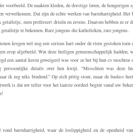
r voorbeeld. De naakten kleden, de dorstige laven, de hongerigen s
n verwelkomen. Dat zijn de echte werken van barmhartigheid. Het b
liek getalletje, men prefereert drieën en zevens. Daarom hebben ze er 
getalletje te bekomen. Rare jongens die katholieken, rare jongens.
enen kregen wel nog een serieus hart onder de riem gestoken toen 
igen erop afgebeeld. Wat deze heiligen gemeenschappelijk hadden, w
egd een aantal keren geweigerd was voor ze het bij hun cv mochten 
 persoonlijke details over hen kwijt. “Misschien was deze hi
aar ik zeg niks bindend.” Op zich pittig stout, maar de
badass
heef
werk is dat uw teller voor het laatste oordeel begint vanaf uw beke
a!
é rond barmhartigheid, waar de loslippigheid en de openheid van