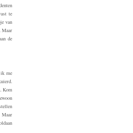
denten
ast te
pje van
n. Maar
aan de
 ik me
kuierd.
en. Kom
Gewoon
tellen
e. Maar
voldaan