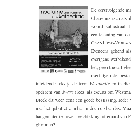
De eerstvolgende mai
Chauvinistisch als 
woord 'kathedraal'. 
een tekening van de 
Onze-Lieve-Vrouwe
Eveneens gekend als
overigens welbekend
het, geen toevallighe
overtuigen de besta
inleidende tekstje de term
Westmalle
en in die 
opdracht van
dwars
(lees: als excuus om Westmal
Bleek dit weer eens een goede beslissing. Ieder 
met het ijsbolletje in het midden op het dak. Ma
hangen hier ter uwer beschikking, uiteraard van Pi
glimmen?