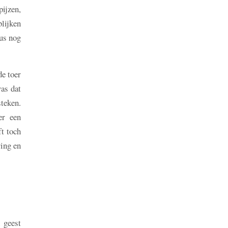
pijzen,
lijken
dus nog
de toer
as dat
steken.
er een
t toch
ring en
 geest