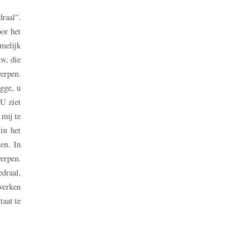
draal”.
or het
amelijk
uw, die
erpen.
gge, u
U ziet
 mij te
in het
en. In
werpen.
edraal,
rwerken
taat te