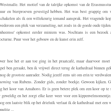
 Westmalle. Het motief van de talrijke opkomst van de Erasmusstu
ltuur en bierproeven gevestigd hebben. Het was best grappig om v
rschakelen als ik een willekeurig iemand aansprak. Het vragende ko
ederom een plek van verzameling, net zoals in de goede oude tijde
inheemse' opkomst eerder miniem was. Nochtans is een bezoek 
cturne. Puur voor het gebouw en de kunst erin zelf.
over hoe het er aan toe ging in het praatcafé, maar daarvoor moet
el ben geraakt, ben ik vrijwel direct terug de kathedraal binnen ge
og de grootste aanrader. Nodig jezelf eens uit om erin te verdwal
neming
van Rubens. Zonder gids, zonder boekje. Gewoon kijken. 
g het koor van Amahoro. Er is geen betere plek om een koor op te s
er geweldig en het zorgt elke keer weer voor een kippenvelmomentj
 een laatste blik op het drieluik verlaat ik de kathedraal met een 
eltje ...