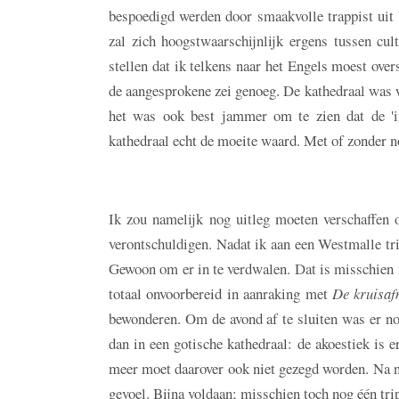
bespoedigd werden door smaakvolle trappist uit
zal zich hoogstwaarschijnlijk ergens tussen cu
stellen dat ik telkens naar het Engels moest ove
de aangesprokene zei genoeg. De kathedraal was w
het was ook best jammer om te zien dat de '
kathedraal echt de moeite waard. Met of zonder no
Ik zou namelijk nog uitleg moeten verschaffen 
verontschuldigen. Nadat ik aan een Westmalle trip
Gewoon om er in te verdwalen. Dat is misschien n
totaal onvoorbereid in aanraking met
De kruisaf
bewonderen. Om de avond af te sluiten was er no
dan in een gotische kathedraal: de akoestiek is 
meer moet daarover ook niet gezegd worden. Na nog
gevoel. Bijna voldaan; misschien toch nog één tripp