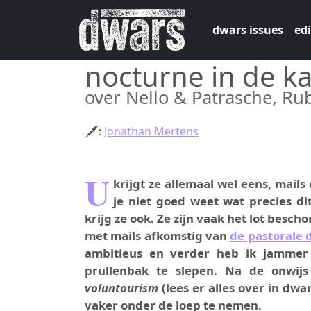
Skip to main content
dwars issues
edi
nocturne in de k
over Nello & Patrasche, R
🖋:
Jonathan Mertens
U
krijgt ze allemaal wel eens, mail
je niet goed weet wat precies d
krijg ze ook. Ze zijn vaak het lot bes
met mails afkomstig van
de pastorale 
ambitieus en verder heb ik jammer 
prullenbak te slepen. Na de onwijs
voluntourism
(lees er alles over in dw
vaker onder de loep te nemen.