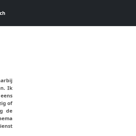
ch
5
arbij
n. Ik
 eens
zig of
ng de
thema
ienst