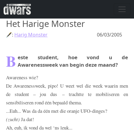
Skip to main content
Het Harige Monster
🖋:
Harig Monster
06/03/2005
B
este student, hoe vond u de
Awarenessweek van begin deze maand?
Awareness wie?
De Awarenessweek, pipo! U weet wel die week waarin men
de student – jou dus – trachtte te mobiliseren en
sensibiliseren rond één bepaald thema.
...Euh... Was da da één met die oranje UFO-dinges?
(zucht)
Ja dat!
Ah, euh, ik vond da wel ‘ns leuk...