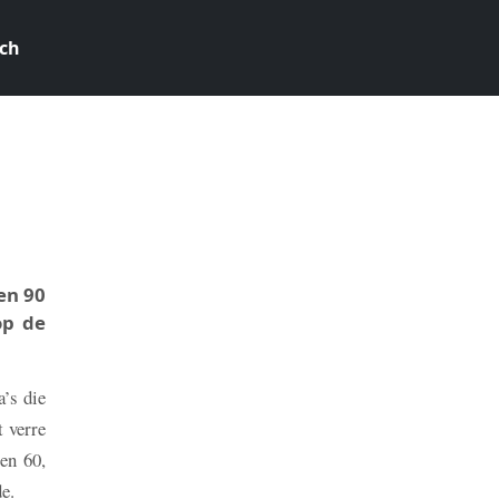
ch
0
en 90
op de
a’s die
 verre
en 60,
e.