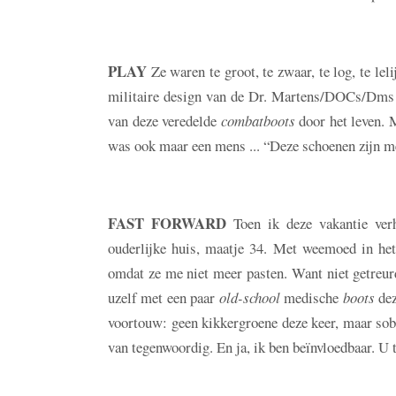
PLAY
Ze waren te groot, te zwaar, te log, te lel
militaire design van de Dr. Martens/DOCs/Dm
van deze veredelde
combatboots
door het leven. 
was ook maar een mens ... “Deze schoenen zijn 
FAST FORWARD
Toen ik deze vakantie ver
ouderlijke huis, maatje 34. Met weemoed in het 
omdat ze me niet meer pasten. Want niet getreurd,
uzelf met een paar
old-school
medische
boots
dez
voortouw: geen kikkergroene deze keer, maar sobe
van tegenwoordig. En ja, ik ben beïnvloedbaar. U 