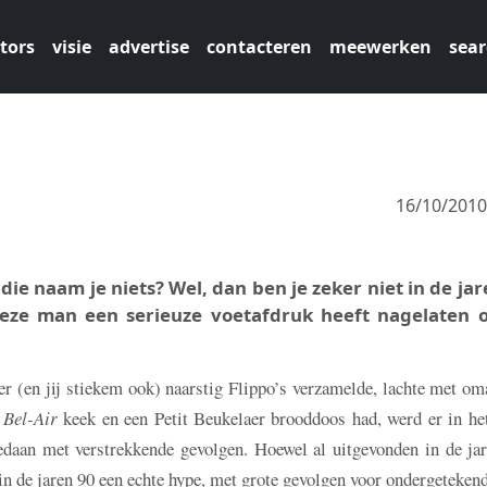
tors
visie
advertise
contacteren
meewerken
sear
16/10/201
die naam je niets? Wel, dan ben je zeker niet in de jar
eze man een serieuze voetafdruk heeft nagelaten 
r (en jij stiekem ook) naarstig Flippo’s verzamelde, lachte met om
 Bel-Air
keek en een Petit Beukelaer brooddoos had, werd er in het
edaan met verstrekkende gevolgen. Hoewel al uitgevonden in de jar
de jaren 90 een echte hype, met grote gevolgen voor ondergetekend