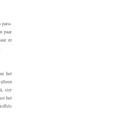
a para-
en paar
aar ze
.
an het
alleen
à, sier
ast het
toffels