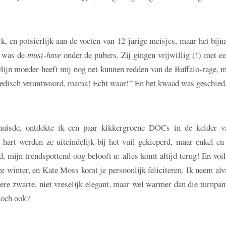
ijk, en potsierlijk aan de voeten van 12-jarige meisjes, maar het bijn
s was de
must-have
onder de pubers. Zij gingen vrijwillig (!) met e
Mijn moeder heeft mij nog net kunnen redden van de Buffalo-rage, m
medisch verantwoord, mama! Echt waar!” En het kwaad was geschied
huisde, ontdekte ik een paar kikkergroene DOCs in de kelder v
hart werden ze uiteindelijk bij het vuil gekieperd, maar enkel en 
 mijn trendspottend oog belooft u: alles komt altijd terug! En voil
e winter, en Kate Moss komt je persoonlijk feliciteren. Ik neem alv
re zwarte, niet vreselijk elegant, maar wel warmer dan die turnpan
toch ook?