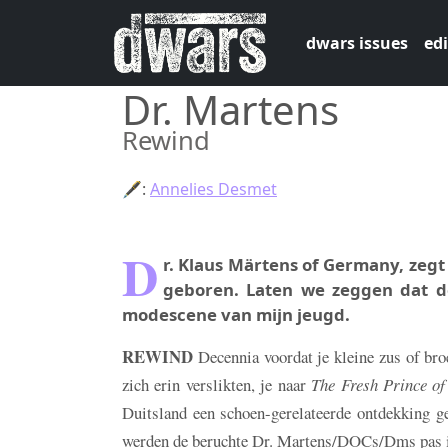
Skip to main content
dwars issues
edi
Dr. Martens
Rewind
🖋:
Annelies Desmet
D
r. Klaus Märtens of Germany, zegt 
geboren. Laten we zeggen dat d
modescene van mijn jeugd.
REWIND
Decennia voordat je kleine zus of broe
zich erin verslikten, je naar
The Fresh Prince of
Duitsland een schoen-gerelateerde ontdekking g
werden de beruchte Dr. Martens/DOCs/Dms pas in 