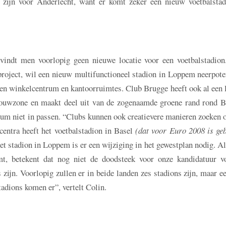
zijn voor Anderlecht, want er komt zeker een nieuw voetbalstad
indt men voorlopig geen nieuwe locatie voor een voetbalstadion
project, wil een nieuw multifunctioneel stadion in Loppem neerpote
en winkelcentrum en kantoorruimtes. Club Brugge heeft ook al een 
ouwzone en maakt deel uit van de zogenaamde groene rand rond B
rum niet in passen. “Clubs kunnen ook creatievere manieren zoeken 
lcentra heeft het voetbalstadion in Basel
(dat voor Euro 2008 is ge
et stadion in Loppem is er een wijziging in het gewestplan nodig. Al
t, betekent dat nog niet de doodsteek voor onze kandidatuur v
 zijn. Voorlopig zullen er in beide landen zes stadions zijn, maar e
adions komen er”, vertelt Colin.