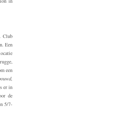
ion in
. Club
n. Een
locatie
rugge,
om een
bouwd,
s er in
oor de
en 5/7-