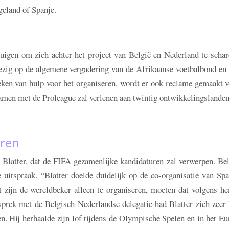
eland of Spanje.
uigen om zich achter het project van België en Nederland te schar
ezig op de algemene vergadering van de Afrikaanse voetbalbond en 
ken van hulp voor het organiseren, wordt er ook reclame gemaakt v
samen met de Proleague zal verlenen aan twintig ontwikkelingslanden
uren
 Blatter, dat de FIFA gezamenlijke kandidaturen zal verwerpen. Be
 uitspraak. “Blatter doelde duidelijk op de co-organisatie van Sp
at zijn de wereldbeker alleen te organiseren, moeten dat volgens h
esprek met de Belgisch-Nederlandse delegatie had Blatter zich zeer
n. Hij herhaalde zijn lof tijdens de Olympische Spelen en in het E