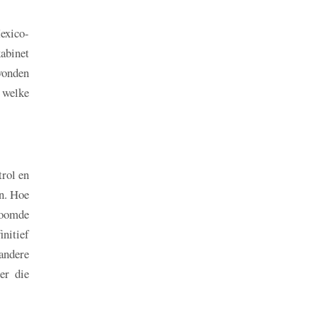
exico-
kabinet
vonden
 welke
trol en
n. Hoe
roomde
nitief
 andere
er die