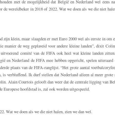
ehouden met de mogelijkheid dat België en Nederland wel eens na
 de wereldbeker in 2018 of 2022. Wat we doen als we die niet halen
d zijn klein, maar slaagden er met Euro 2000 wel als eerste in om
e manier de weg geplaveid voor andere kleine landen”, dixit Colin
t uitvoerend comité van de FIFA ook heel wat kleine landen zitten
elgië en Nederland de FIFA mee hebben opgericht, spelen uiteraard 
derde plaats van de FIFA-ranglijst. “Het grote aantal voetbalcoryfe
n, is verbluffend. Ik durf stellen dat Nederland alleen al meer grot
lin. Alain Courtois gelooft dan weer dat de centrale ligging van Be
de Europese hoofdstad is, zal ook worden uitgespeeld.
. Wat we doen als we die niet halen, zien we dan wel.