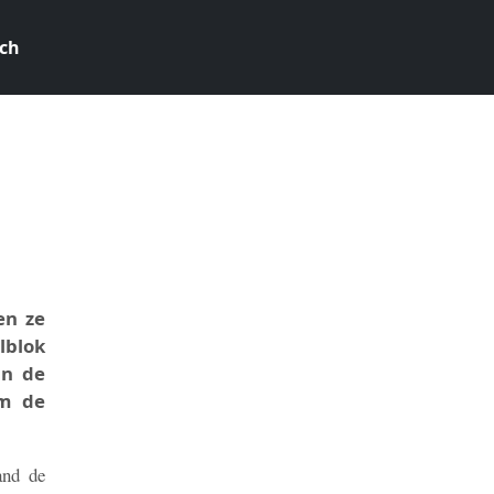
ch
9
en ze
lblok
an de
om de
and de