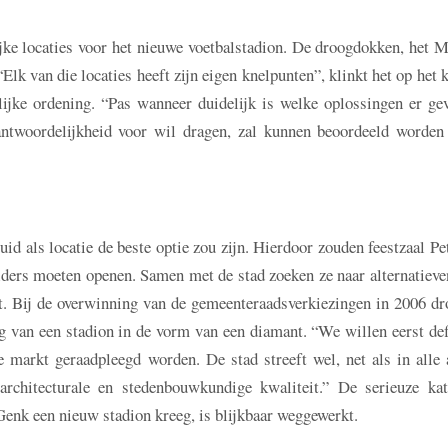
ke locaties voor het nieuwe voetbalstadion. De droogdokken, het M
lk van die locaties heeft zijn eigen knelpunten”, klinkt het op het 
jke ordening. “Pas wanneer duidelijk is welke oplossingen er ge
antwoordelijkheid voor wil dragen, zal kunnen beoordeeld worden
d als locatie de beste optie zou zijn. Hierdoor zouden feestzaal Pe
lders moeten openen. Samen met de stad zoeken ze naar alternatieve
et. Bij de overwinning van de gemeenteraadsverkiezingen in 2006 d
van een stadion in de vorm van een diamant. “We willen eerst defi
de markt geraadpleegd worden. De stad streeft wel, net als in alle
rchitecturale en stedenbouwkundige kwaliteit.” De serieuze kat
enk een nieuw stadion kreeg, is blijkbaar weggewerkt.