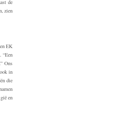
ast de
, zien
 een EK
. “Een
.” Ons
ook in
eën die
e namen
lgië en