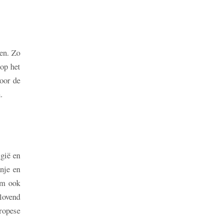
en. Zo
op het
oor de
.
lgië en
anje en
em ook
 lovend
uropese