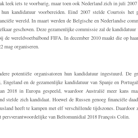
k leek iets te voorbarig, maar toen ook Nederland zich in juli 2007
 hun kandidatuur voorbereiden. Eind 2007 stelde Courtois het p
nanciële wereld. In maart werden de Belgische en Nederlandse comm
n elkaar geschoven. Deze gezamenlijke commissie zal de kandidatuur
ij de wereldvoetbalbond FIFA. In december 2010 maakt die op haar
22 mag organiseren.
ere potentiële organisatoren hun kandidatuur ingestuurd. De gr
ë, Engeland en de gezamenlijke kandidatuur van Spanje en Portugal
 van 2018 in Europa gespeeld, waardoor Australië meer kans ma
nd stelde zich kandidaat. Hoewel de Russen genoeg financiële daad
Rusland heeft te kampen met elf verschillende tijdszones. Daardoor
t persverantwoordelijke van Beltomunidial 2018 François Colin.