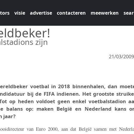
tors
visie
advertise
contacteren
meewerken
sear
eldbeker!
stadions zijn
21/03/200
wereldbeker voetbal in 2018 binnenhalen, dan moet
ndidatuur bij de FIFA indienen. Het grootste struike
. Tot op heden voldoet geen enkel voetbalstadion a
e balans op: maken België en Nederland kans 
 jaar?
nooidirecteur van Euro 2000, aan dat België samen met Nederl