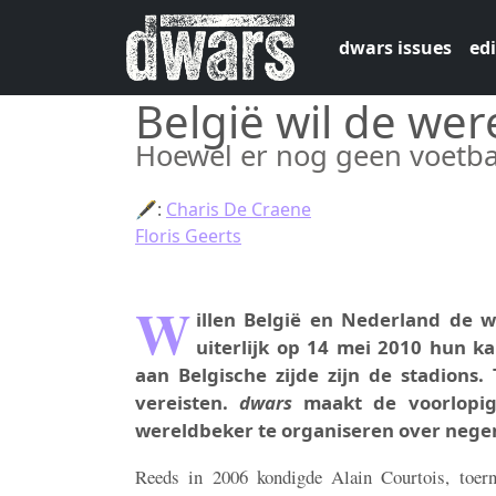
Skip to main content
dwars issues
edi
België wil de wer
Hoewel er nog geen voetbal
🖋:
Charis De Craene
Floris Geerts
W
illen België en Nederland de 
uiterlijk op 14 mei 2010 hun ka
aan Belgische zijde zijn de stadions
vereisten.
dwars
maakt de voorlopig
wereldbeker te organiseren over negen
Reeds in 2006 kondigde Alain Courtois, toer