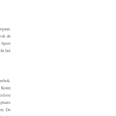
orgaan.
rok de
 Sport
cht het
erhok.
. Komt
esliste
 plaats
en. De