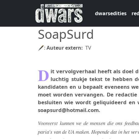
Overslaan en naar de inhoud gaan
dwarsedities
red
SoapSurd
🖋:
Auteur extern
TV
D
it vervolgverhaal heeft als doel
luchtig stukje tekst te hebben 
kandidaten en u bepaalt eveneens wel
moet worden vervangen. De redactie w
besluiten wie wordt geliquideerd en 
soapsurd@hotmail.com.
Vooreerst kunnen we de mensen die ons feedback
paria’s van de UA maken. Hopende dat in het ver