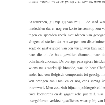
aantal waarin we ze zo graag zien komen, wensen 
“Antwerpen, gij zijt gij van mij … de stad waa
mededelen dat er nog een korte tussenstop zou vo
tegen en speelden reeds met ideeën van georgan
vliegen of stellen dat Antwerpen een discriminer
zegt: de gastvrijheid van een vlieghaven kan men
naar die uit de boot gevallen diamant, naar 
bokshandschoenen. De overige passagiers hielden 
wiens neus werkelijk bloedde, was de heer Chaf
ander had een Belgisch compromis tot gevolg: me
kon brengen aan Doel en er nog eens stevig kon
bouwwerf. Men zou zich bijna in poldergebied he
twee koeltorens en de gigantische put zelf, wa
overgebleven verkiezingsaffiches waarop hij van 