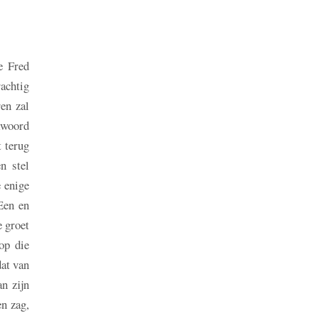
e Fred
rachtig
en zal
ekwoord
t terug
n stel
e enige
Een en
 groet
op die
at van
n zijn
en zag,