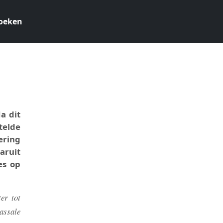
oeken
2
a dit
telde
ering
aruit
es op
er tot
assale