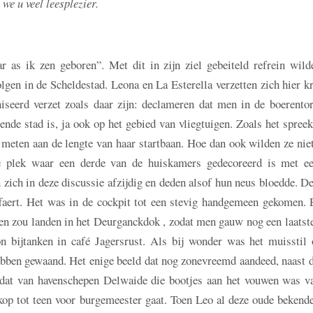
we u veel leesplezier.
r as ik zen geboren”. Met dit in zijn ziel gebeiteld refrein wild
lgen in de Scheldestad. Leona en La Esterella verzetten zich hier k
iseerd verzet zoals daar zijn: declameren dat men in de boerentor
ende stad is, ja ook op het gebied van vliegtuigen. Zoals het spre
 meten aan de lengte van haar startbaan. Hoe dan ook wilden ze nie
de plek waar een derde van de huiskamers gedecoreerd is met ee
zich in deze discussie afzijdig en deden alsof hun neus bloedde. D
faert. Het was in de cockpit tot een stevig handgemeen gekomen. 
n zou landen in het Deurganckdok , zodat men gauw nog een laatste
 bijtanken in café Jagersrust. Als bij wonder was het muisstil 
bben gewaand. Het enige beeld dat nog zonevreemd aandeed, naast d
s dat van havenschepen Delwaide die bootjes aan het vouwen was va
kop tot teen voor burgemeester gaat. Toen Leo al deze oude bekend