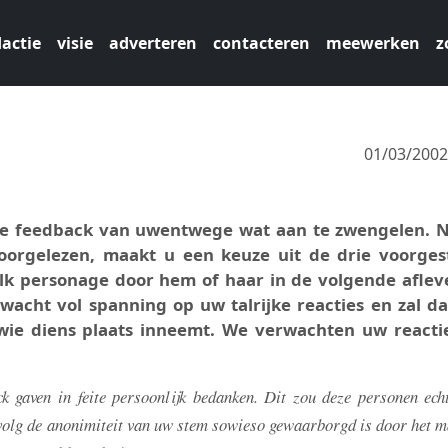
actie
visie
adverteren
contacteren
meewerken
z
01/03/200
 de feedback van uwentwege wat aan te zwengelen. N
doorgelezen, maakt u een keuze uit de drie voorges
k personage door hem of haar in de volgende aflev
acht vol spanning op uw talrijke reacties en zal da
wie diens plaats inneemt. We verwachten uw reacti
 gaven in feite persoonlijk bedanken. Dit zou deze personen echt
volg de anonimiteit van uw stem sowieso gewaarborgd is door het m