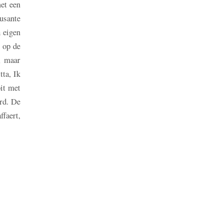
met een
usante
n eigen
r op de
, maar
tta, Ik
oit met
rd. De
ffaert,