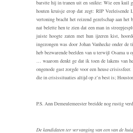
barstte hij in tranen uit en snikte: Wie een kuil 
houten kruisje erop dat zegt: RIP Veeleisende
vertoning bracht het reizend gezelschap aan het 
nat belette hen te zien dat een man in streepjes
juiste hoogte zaten met hun ijzeren kist, hoo
ingezongen was door Johan Vanhecke onder de tite
heb bezwarende beelden van u terwijl Osama u op 
… waarom denkt ge dat ik toen de lakens van he
ongenode gast zorgde voor een heuse crisissfeer.
die in crisissituaties altijd op z’n best is; Hou
P.S. Ann Demeulemeester breidde nog rustig verde
De kandidaten ter vervanging van een van de hui