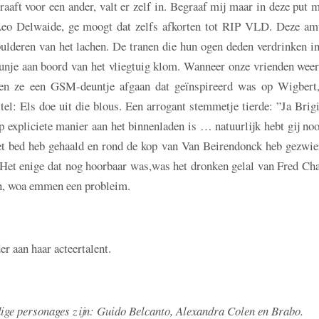
graaft voor een ander, valt er zelf in. Begraaf mij maar in deze put 
 Leo Delwaide, ge moogt dat zelfs afkorten tot RIP VLD. Deze am
bulderen van het lachen. De tranen die hun ogen deden verdrinken i
plunje aan boord van het vliegtuig klom. Wanneer onze vrienden wee
rden ze een GSM-deuntje afgaan dat geïnspireerd was op Wigbert
l: Els doe uit die blous. Een arrogant stemmetje tierde: ”Ja Brigi
expliciete manier aan het binnenladen is … natuurlijk hebt gij no
t bed heb gehaald en rond de kop van Van Beirendonck heb gezwie
 Het enige dat nog hoorbaar was,was het dronken gelal van Fred Cha
ston, woa emmen een probleim.
r aan haar acteertalent.
dige personages zijn: Guido Belcanto, Alexandra Colen en Brabo.