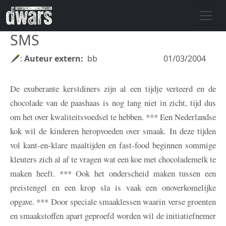
Overslaan en naar de inhoud gaan
SMS
🖋:
Auteur extern
bb
01/03/2004
De exuberante kerstdiners zijn al een tijdje verteerd en de
chocolade van de paashaas is nog lang niet in zicht, tijd dus
om het over kwaliteitsvoedsel te hebben. *** Een Nederlandse
kok wil de kinderen heropvoeden over smaak. In deze tijden
vol kant-en-klare maaltijden en fast-food beginnen sommige
kleuters zich al af te vragen wat een koe met chocolademelk te
maken heeft. *** Ook het onderscheid maken tussen een
preistengel en een krop sla is vaak een onoverkomelijke
opgave. *** Door speciale smaaklessen waarin verse groenten
en smaakstoffen apart geproefd worden wil de initiatiefnemer