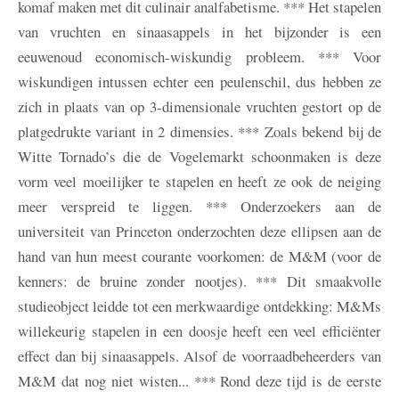
komaf maken met dit culinair analfabetisme. *** Het stapelen
van vruchten en sinaasappels in het bijzonder is een
eeuwenoud economisch-wiskundig probleem. *** Voor
wiskundigen intussen echter een peulenschil, dus hebben ze
zich in plaats van op 3-dimensionale vruchten gestort op de
platgedrukte variant in 2 dimensies. *** Zoals bekend bij de
Witte Tornado’s die de Vogelemarkt schoonmaken is deze
vorm veel moeilijker te stapelen en heeft ze ook de neiging
meer verspreid te liggen. *** Onderzoekers aan de
universiteit van Princeton onderzochten deze ellipsen aan de
hand van hun meest courante voorkomen: de M&M (voor de
kenners: de bruine zonder nootjes). *** Dit smaakvolle
studieobject leidde tot een merkwaardige ontdekking: M&Ms
willekeurig stapelen in een doosje heeft een veel efficiënter
effect dan bij sinaasappels. Alsof de voorraadbeheerders van
M&M dat nog niet wisten... *** Rond deze tijd is de eerste