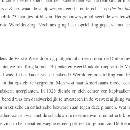
dicht en zetten koers naar het tweede deel van de tentoonstelling.
oren & co.
waar de schijnwerpers eerst - en terecht - op
the birthd
elijk 75 kaarsjes uitblazen. Het gebouw symboliseert de vernieuwi
rste Wereldoorlog. Nochtans ging haar oprichting gepaard met he
jdens de Eerste Wereldoorlog platgebombardeerd door de Duitse inva
n nieuwe invulling komen. Bij enkelen weerklonk de roep om de Me
tad was, in het kader van de nakende Wereldtentoonstelling van 19
en in dat opzicht te vergroten. Men wou naar Amerikaans model een
dskern neerplanten. In 1928 diende er zich echter een kapitaalkra
ie bereid was om daadwerkelijk te investeren in de verwezenlijking v
n praktische en esthetische bezwaren aan tegen deze plannen. Wat m
athedraal, en wat met de schaduw die deze nieuwe toren letterlijk o
zich in het debat en voegde er een politiek tintje aan toe. De toe