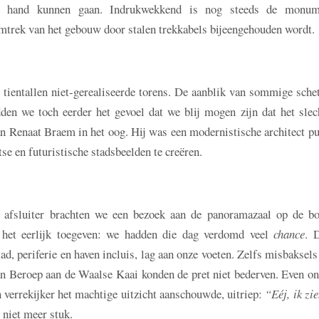
in hand kunnen gaan. Indrukwekkend is nog steeds de monum
omtrek van het gebouw door stalen trekkabels bijeengehouden wordt.
 tientallen niet-gerealiseerde torens. De aanblik van sommige sche
en we toch eerder het gevoel dat we blij mogen zijn dat het slech
n Renaat Braem in het oog. Hij was een modernistische architect pu
se en futuristische stadsbeelden te creëren.
afsluiter brachten we een bezoek aan de panoramazaal op de bo
het eerlijk toegeven: we hadden die dag verdomd veel
chance
. 
d, periferie en haven incluis, lag aan onze voeten. Zelfs misbaksels
n Beroep aan de Waalse Kaai konden de pret niet bederven. Even on
 verrekijker het machtige uitzicht aanschouwde, uitriep:
“Eéj, ik zi
 niet meer stuk.