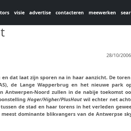
tors
visie
advertise
contacteren
meewerken
sear
t
28/10/200
en dat laat zijn sporen na in haar aanzicht. De toren
S), de Lange Wapperbrug en het nieuwe park o
 Antwerpen-Noord zullen in de nabije toekomst oo
oonstelling
Hoger/Higher/PlusHaut
wil echter net ach
e tussen de stad en haar torens in het verleden gewees
e meest dominante blikvangers van de Antwerpse sky