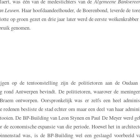
aert, was één van de medestichters van de
Algemeene Bankveree
an Leuven
. Haar hoofdaandeelhouder, de Boerenbond, leverde de tor
otte op groen gezet en drie jaar later werd de eerste wolkenkrabber
ebruik genomen.
ijgen op de tentoonstelling zijn de politietoren aan de Oudaan
g rond Antwerpen bevindt. De politietoren, waarover de meningen
 Braem ontworpen. Oorspronkelijk was er zelfs een heel administ
 redenen besliste de stad echter om maar een deel van haar adminis
 voltooien. De BP-Building van Leon Stynen en Paul De Meyer werd g
r de economische expansie van die periode. Hoewel het in architec
binnenstad was, is de BP-Building wel een geslaagd voorbeeld v