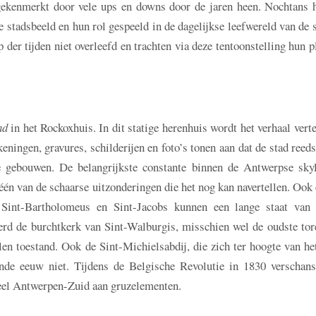
 gekenmerkt door vele ups en downs door de jaren heen. Nochtans 
e stadsbeeld en hun rol gespeeld in de dagelijkse leefwereld van de 
der tijden niet overleefd en trachten via deze tentoonstelling hun p
ad
in het Rockoxhuis. In dit statige herenhuis wordt het verhaal vert
ingen, gravures, schilderijen en foto’s tonen aan dat de stad reed
 gebouwen. De belangrijkste constante binnen de Antwerpse skyl
n van de schaarse uitzonderingen die het nog kan navertellen. Ook 
, Sint-Bartholomeus en Sint-Jacobs kunnen een lange staat van 
rd de burchtkerk van Sint-Walburgis, misschien wel de oudste tor
en toestand. Ook de Sint-Michielsabdij, die zich ter hoogte van he
nde eeuw niet. Tijdens de Belgische Revolutie in 1830 verschans
heel Antwerpen-Zuid aan gruzelementen.