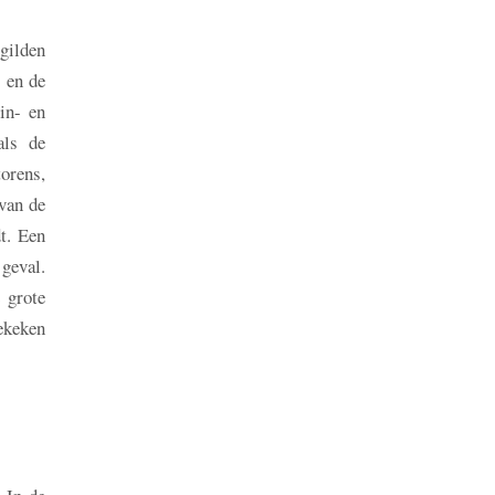
gilden
 en de
in- en
als de
torens,
 van de
t. Een
geval.
 grote
ekeken