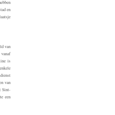
hebben
stad en
laatsje
eld van
s vanaf
ine is
enkele
dienst
en van
t Sint-
te een