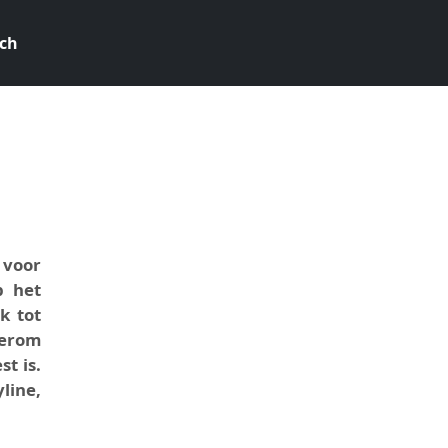
ch
6
 voor
p het
k tot
terom
t is.
line,