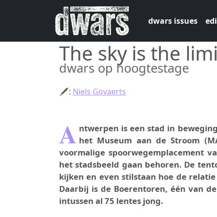
Skip to main content
dwars issues
edi
The sky is the limi
dwars op hoogtestage
🖋:
Niels Govaerts
A
ntwerpen is een stad in beweging 
het Museum aan de Stroom (MA
voormalige spoorwegemplacement van
het stadsbeeld gaan behoren. De tent
kijken en even stilstaan hoe de relati
Daarbij is de Boerentoren, één van d
intussen al 75 lentes jong.