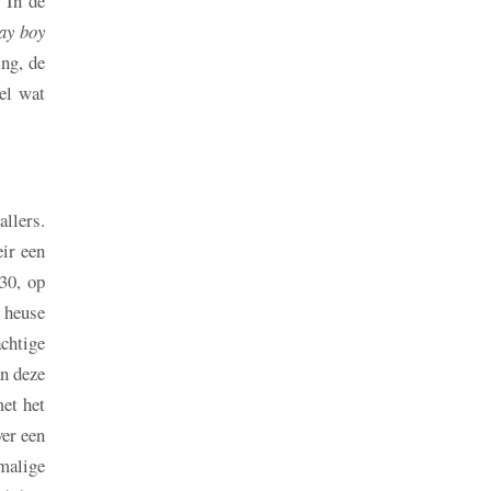
 In de
ay boy
ng, de
el wat
llers.
ir een
30, op
 heuse
chtige
an deze
et het
ver een
nmalige