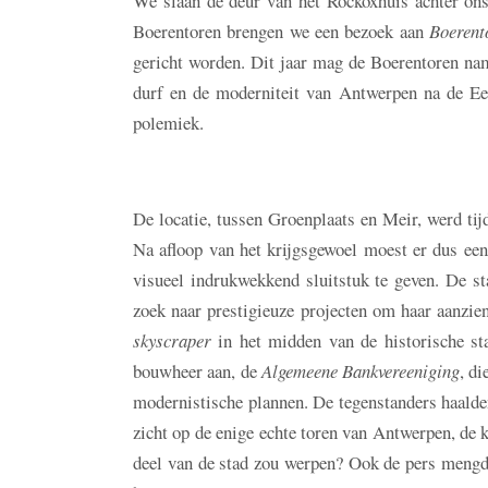
We slaan de deur van het Rockoxhuis achter ons 
Boerentoren brengen we een bezoek aan
Boerent
gericht worden. Dit jaar mag de Boerentoren nam
durf en de moderniteit van Antwerpen na de Ee
polemiek.
De locatie, tussen Groenplaats en Meir, werd ti
Na afloop van het krijgsgewoel moest er dus ee
visueel indrukwekkend sluitstuk te geven. De s
zoek naar prestigieuze projecten om haar aanzi
skyscraper
in het midden van de historische sta
bouwheer aan, de
Algemeene Bankvereeniging
, d
modernistische plannen. De tegenstanders haalde
zicht op de enige echte toren van Antwerpen, de k
deel van de stad zou werpen? Ook de pers mengde 