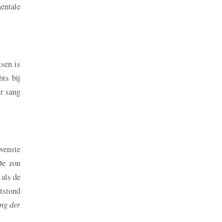
entale
tsen is
ts bij
r sang
venste
De zon
 als de
tstond
eng der