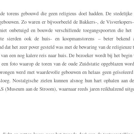
e torens gebouwd die geen religieus doel hadden. De stedelijke 
 gebouwen. Zo waren er bijvoorbeeld de Bakkers-, de Visverkopers-
 niet onbetuigd en bouwde verschillende toegangspoorten die het 
otte sierden ook de huis- en koopmanstorens – beter bekend 
d dat het zeer pover gesteld was met de bewaring van de religieuze 
 van een nog kalere reis naar huis. De bezoeker wordt bij het begin
t een foto waarop de toren van de oude Zuidstatie opgeblazen word
rongen werd met waardevolle gebouwen en helaas geen geïsoleerd 
loeg. Nostalgische zielen kunnen alsnog hun hart ophalen aan de
S (Museum aan de Stroom), waarnaar reeds jaren reikhalzend uitg