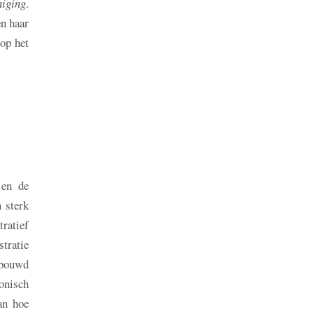
niging
.
en haar
 op het
 en de
 sterk
ratief
tratie
ebouwd
tonisch
an hoe