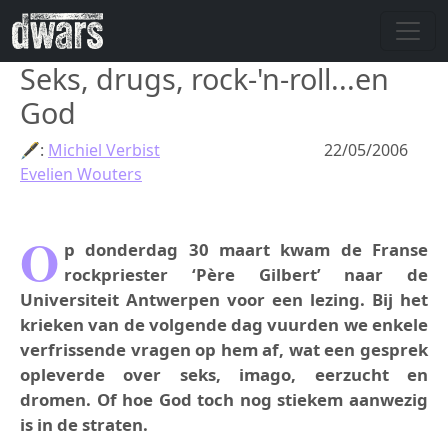
Skip to main content
Seks, drugs, rock-'n-roll...en
God
🖋:
Michiel Verbist
22/05/2006
Evelien Wouters
O
p donderdag 30 maart kwam de Franse
rockpriester ‘Père Gilbert’ naar de
Universiteit Antwerpen voor een lezing. Bij het
krieken van de volgende dag vuurden we enkele
verfrissende vragen op hem af, wat een gesprek
opleverde over seks, imago, eerzucht en
dromen. Of hoe God toch nog stiekem aanwezig
is in de straten.