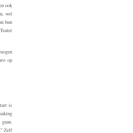
 en ook
n, wel
van hun
Teater
 mogen
uro op
tart is
dmaking
 gaan.
.” Zelf