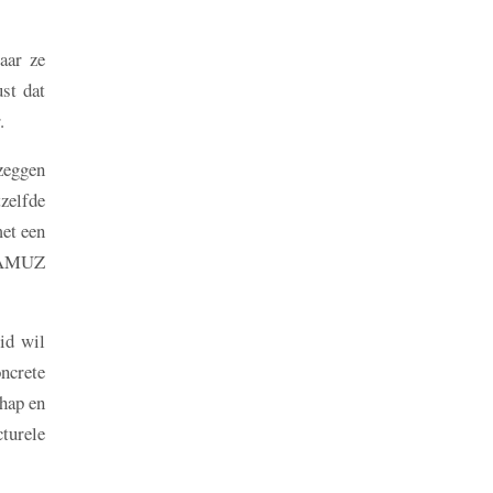
aar ze
st dat
.
zeggen
zelfde
et een
m AMUZ
id wil
oncrete
chap en
cturele