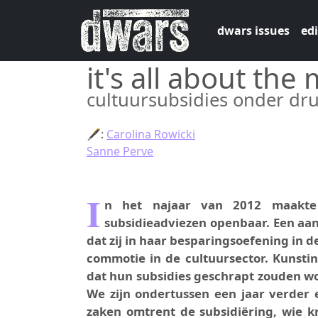
Skip to main content
dwars issues
edi
it's all about the
cultuursubsidies onder dr
🖋:
Carolina Rowicki
Sanne Perve
I
n het najaar van 2012 maakte 
subsidieadviezen openbaar. Een aa
dat zij in haar besparingsoefening in d
commotie in de cultuursector. Kunstin
dat hun subsidies geschrapt zouden wo
We zijn ondertussen een jaar verder e
zaken omtrent de subsidiëring, wie k