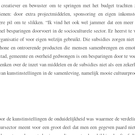
creatiever en bewuster om te springen met het budget trachten z
ienen: door extra projectmiddelen, sponsoring en eigen inkomst
ttere pil om te slikken. “Ik vind het ook wel jammer dat een meer
el besparingen doorvoert in de socioculturele sector. Er heerst te 
ganisatie of voor eigen welzijn gebruikt. Die subsidies zorgen niet
schone en ontroerende producten die mensen samenbrengen en emot
stad, gemeente en overheid gedwongen is om besparingen door te vo
denken over de inzet van middelen en de subsidies niet als een zeker
van kunstinstellingen in de samenleving, namelijk mooie cultuurpr
or de kunstinstellingen de onduidelijkheid was waarmee de verdeli
uursector meent voor een groot deel dat men een gegeven paard nie