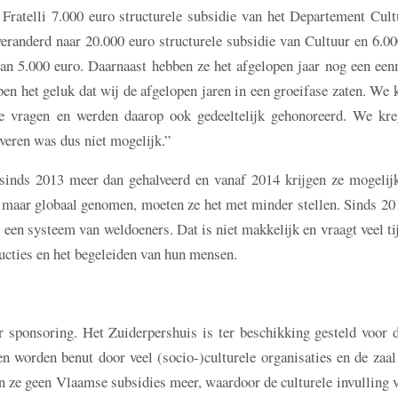
i Fratelli 7.000 euro structurele subsidie van het Departement Cul
randerd naar 20.000 euro structurele subsidie van Cultuur en 6.00
an 5.000 euro. Daarnaast hebben ze het afgelopen jaar nog een een
n het geluk dat wij de afgelopen jaren in een groeifase zaten. We
e vragen en werden daarop ook gedeeltelijk gehonoreerd. We kre
veren was dus niet mogelijk.”
inds 2013 meer dan gehalveerd en vanaf 2014 krijgen ze mogelijk
, maar globaal genomen, moeten ze het met minder stellen. Sinds 20
een systeem van weldoeners. Dat is niet makkelijk en vraagt veel tij
ducties en het begeleiden van hun mensen.
aar sponsoring. Het Zuiderpershuis is ter beschikking gesteld voor 
 worden benut door veel (socio-)culturele organisaties en de zaal
en ze geen Vlaamse subsidies meer, waardoor de culturele invulling 