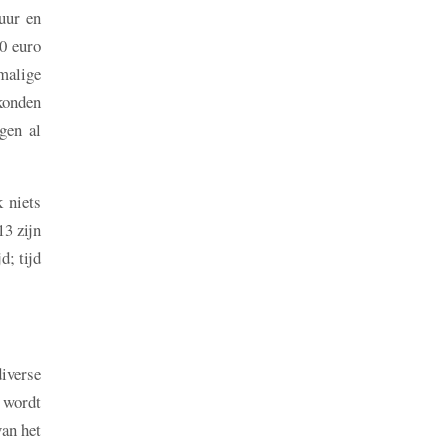
tuur en
0 euro
malige
 konden
gen al
 niets
13 zijn
d; tijd
diverse
 wordt
van het