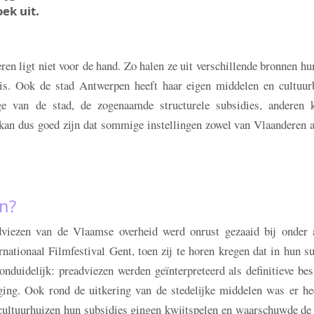
ek uit.
en ligt niet voor de hand. Zo halen ze uit verschillende bronnen hu
s. Ook de stad Antwerpen heeft haar eigen middelen en cultuurb
ge van de stad, de zogenaamde structurele subsidies, anderen k
 kan dus goed zijn dat sommige instellingen zowel van Vlaanderen 
en?
dviezen van de Vlaamse overheid werd onrust gezaaid bij onder 
ationaal Filmfestival Gent, toen zij te horen kregen dat in hun s
duidelijk: preadviezen werden geïnterpreteerd als definitieve besl
ging. Ook rond de uitkering van de stedelijke middelen was er he
 cultuurhuizen hun subsidies gingen kwijtspelen en waarschuwde de 