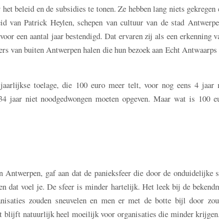
et beleid en de subsidies te tonen. Ze hebben lang niets gekregen
leid van Patrick Heylen, schepen van cultuur van de stad Antwerpe
 voor een aantal jaar bestendigd. Dat ervaren zij als een erkenning 
ers van buiten Antwerpen halen die hun bezoek aan Echt Antwaarps 
jaarlijkse toelage, die 100 euro meer telt, voor nog eens 4 jaar
 34 jaar niet noodgedwongen moeten opgeven. Maar wat is 100 e
 in Antwerpen, gaf aan dat de panieksfeer die door de onduidelijke s
 en dat voel je. De sfeer is minder hartelijk. Het leek bij de beken
anisaties zouden sneuvelen en men er met de botte bijl door zou
 blijft natuurlijk heel moeilijk voor organisaties die minder krijgen