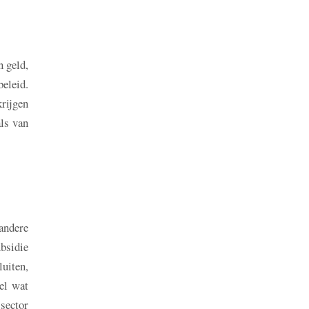
n geld,
eleid.
rijgen
als van
andere
ubsidie
uiten,
el wat
sector