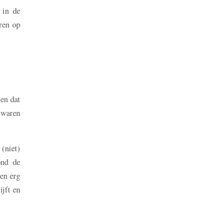
 in de
aren op
en dat
 waren
(niet)
ond de
een erg
ijft en