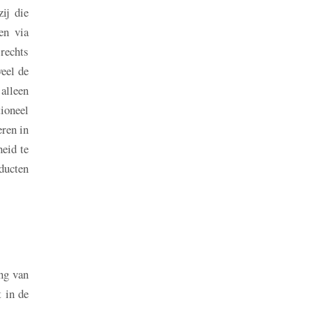
ij die
en via
 rechts
veel de
 alleen
ioneel
eren in
heid te
oducten
ng van
t in de