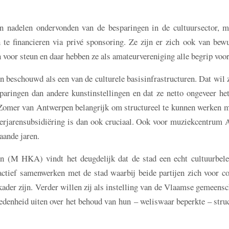
n nadelen ondervonden van de besparingen in de cultuursector, m
 te financieren via privé sponsoring. Ze zijn er zich ook van bewu
oor steun en daar hebben ze als amateurvereniging alle begrip voor
beschouwd als een van de culturele basisinfrastructuren. Dat wil 
paringen dan andere kunstinstellingen en dat ze netto ongeveer het
r Zomer van Antwerpen belangrijk om structureel te kunnen werken m
eerjarensubsidiëring is dan ook cruciaal. Ook voor muziekcentru
gaande jaren.
M HKA) vindt het deugdelijk dat de stad een echt cultuurbele
actief samenwerken met de stad waarbij beide partijen zich voor c
kader zijn. Verder willen zij als instelling van de Vlaamse gemeens
edenheid uiten over het behoud van hun – weliswaar beperkte – stru