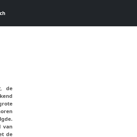
ch
4
r, de
ekend
grote
horen
lgde.
d van
et de