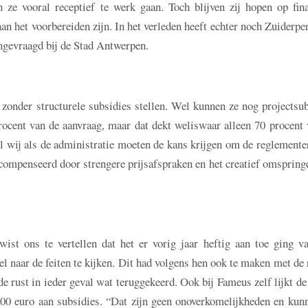
ze vooral receptief te werk gaan. Toch blijven zij hopen op fina
an het voorbereiden zijn. In het verleden heeft echter noch Zuiderpe
ngevraagd bij de Stad Antwerpen.
onder structurele subsidies stellen. Wel kunnen ze nog projectsub
ocent van de aanvraag, maar dat dekt weliswaar alleen 70 procent 
el wij als de administratie moeten de kans krijgen om de reglemente
ecompenseerd door strengere prijsafspraken en het creatief omsprin
ist ons te vertellen dat het er vorig jaar heftig aan toe ging v
l naar de feiten te kijken. Dit had volgens hen ook te maken met de 
de rust in ieder geval wat teruggekeerd. Ook bij Fameus zelf lijkt d
.000 euro aan subsidies. “Dat zijn geen onoverkomelijkheden en kun