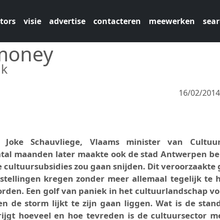
tors
visie
advertise
contacteren
meewerken
sear
 money
uk
16/02/201
Joke Schauvliege, Vlaams minister van Cultuu
ntal maanden later maakte ook de stad Antwerpen b
e cultuursubsidies zou gaan snijden. Dit veroorzaakte 
stellingen kregen zonder meer allemaal tegelijk te 
rden. Een golf van paniek in het cultuurlandschap vo
n de storm lijkt te zijn gaan liggen. Wat is de stan
rijgt hoeveel en hoe tevreden is de cultuursector m