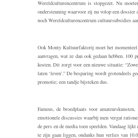
Wereldculturencentrum is stopgezet. Nu moeten 
ondersteuning waarvoor zij nu volop een dossier a
noch Wereldculturencentrum cultuursubsidies aa
Ook Monty Kultuurfaktorij moet het momenteel z
aanvragen, wat ze dan ook gedaan hebben. 100 pr
kosten. Dit zorgt voor een nieuwe situatie: “Zow
laten ‘leven’.” De besparing wordt grotendeels g
promotie; een tandje bijsteken dus.
Fameus, de broedplaats voor amateurskunsten, w
emotionele discussies waarbij men vergat rationee
de pers en de media toen speelden. Vandaag lijkt 
te zijn gaan liggen, ondanks hun verlies van 10