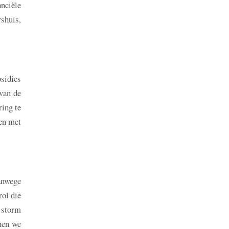
nciële
rshuis,
sidies
van de
ring te
gen met
anwege
rol die
e storm
nen we