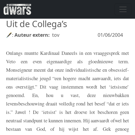
Overslaan en naar de inhoud gaan
Uit de Collega’s
🖋:
Auteur extern
tov
01/06/2004
Onlangs muntte Kardinaal Daneels in een vraaggesprek met
Veto een even eigenaardige als gloednieuwe term.
Monseigneur meent dat onze individualistische en obsessief-
materialistische jeugd “een hogere macht aanvaardt, iets dat
ons overstijgt.” Dit vaag instemmen wordt het ‘ietsisme’
genoemd. En, hou u vast, deze nieuwbakken
levensbeschouwing draait volledig rond het besef “dat er iets
is.” Jawel ! De ‘ietsist’ is het droeve lot beschoren geen
neutraal standpunt te kunnen innemen. Hij aanvaardt ofwel het
bestaan van God, of hij wijst het af. Gek genoeg